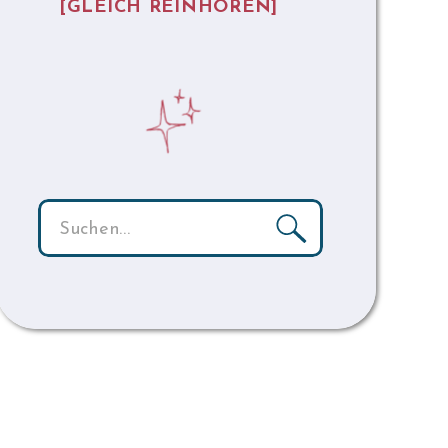
[GLEICH REINHÖREN
]
Search
for: