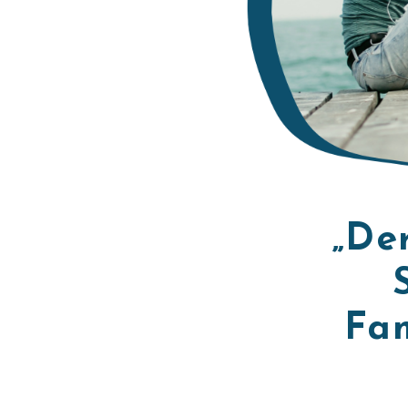
„De
Fam