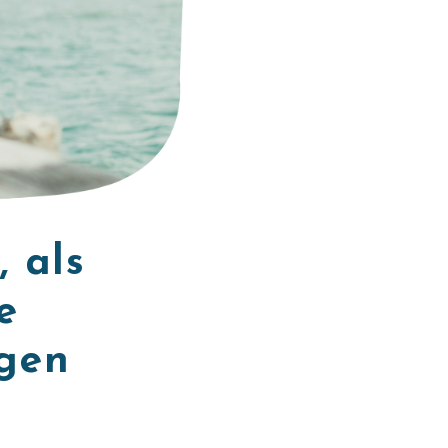
 als
e
igen