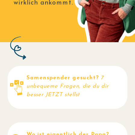
wirklich ankommt.
Samenspender gesucht?
7
JETZT
unbequeme Fragen, die du dir
besser JETZT stellst
LESEN
Wo ist eigentlich der Papa?