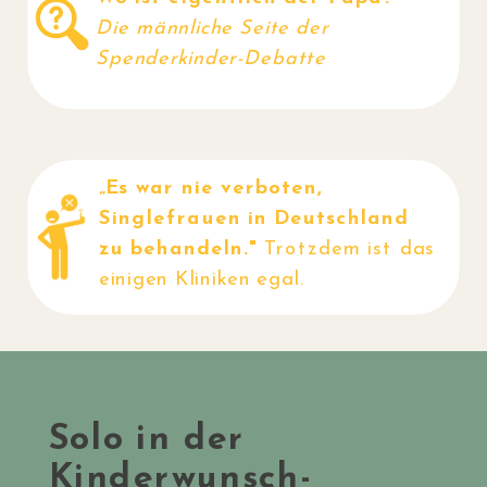
Die männliche Seite der
Spenderkinder-Debatte
„Es war nie verboten,
Singlefrauen in Deutschland
zu behandeln."
Trotzdem ist das
einigen Kliniken egal.
Solo in der
Kinderwunsch-