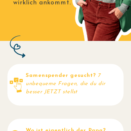
wirklich ankommt.
Samenspender gesucht?
7
JETZT
unbequeme Fragen, die du dir
besser JETZT stellst
LESEN
Wo ist eigentlich der Papa?