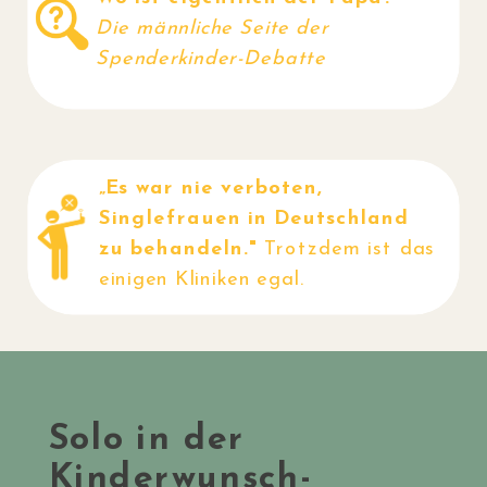
Die männliche Seite der
Spenderkinder-Debatte
„Es war nie verboten,
Singlefrauen in Deutschland
zu behandeln."
Trotzdem ist das
einigen Kliniken egal.
Solo in der
Kinderwunsch-