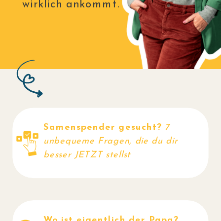
wirklich ankommt.
Samenspender gesucht?
7
JETZT
unbequeme Fragen, die du dir
besser JETZT stellst
LESEN
Wo ist eigentlich der Papa?