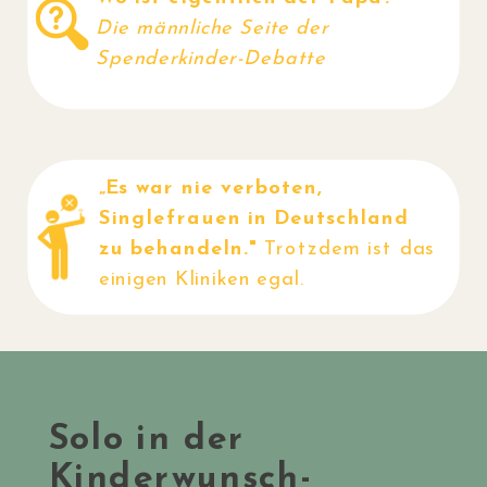
Die männliche Seite der
Spenderkinder-Debatte
„Es war nie verboten,
Singlefrauen in Deutschland
zu behandeln."
Trotzdem ist das
einigen Kliniken egal.
Solo in der
Kinderwunsch-