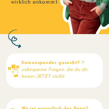
wirklich ankommt.
Samenspender gesucht?
7
JETZT
unbequeme Fragen, die du dir
besser JETZT stellst
LESEN
Wo ist eigentlich der Papa?