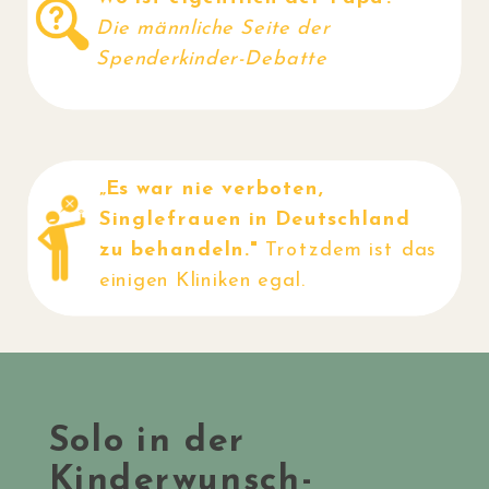
Die männliche Seite der
Spenderkinder-Debatte
„Es war nie verboten,
Singlefrauen in Deutschland
zu behandeln."
Trotzdem ist das
einigen Kliniken egal.
Solo in der
Kinderwunsch-