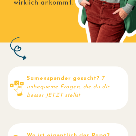
wirklich ankommt.
Samenspender gesucht?
7
JETZT
unbequeme Fragen, die du dir
besser JETZT stellst
LESEN
Wo ist eigentlich der Papa?