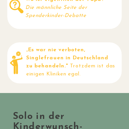
Die männliche Seite der
Spenderkinder-Debatte
„Es war nie verboten,
Singlefrauen in Deutschland
zu behandeln."
Trotzdem ist das
einigen Kliniken egal.
Solo in der
Kinderwunsch-